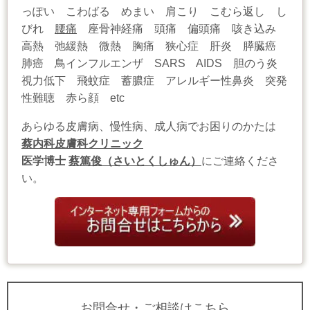
っぽい こわばる めまい 肩こり こむら返し し
びれ
腰痛
座骨神経痛 頭痛 偏頭痛 咳き込み
高熱 弛緩熱 微熱 胸痛 狭心症 肝炎 膵臓癌
肺癌 鳥インフルエンザ SARS AIDS 胆のう炎
視力低下 飛蚊症 蓄膿症 アレルギー性鼻炎 突発
性難聴 赤ら顔 etc
あらゆる皮膚病、慢性病、成人病でお困りのかたは
蔡内科皮膚科クリニック
医学博士
蔡篤俊（さいとくしゅん）
にご連絡くださ
い。
お問合せ・ご相談はこちら