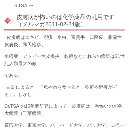
Dr.TSAI〜
皮膚病が怖いのは化学薬品の乱用です
（メルマガ2011-02-24版）
皮膚病はニキビ、湿疹、水虫、富貴手、口蹄疫、脂漏性
皮膚炎、類天疱疹、
水疱症、アトピー性皮膚炎、乾癬などこれらの病気は21世
紀人類最大の敵
である。
古語によると、『魚や肉を食べると、乾癬や湿疹がで
る』。しかし、
Dr.TSAIの10年間研究によって、皮膚病は一番怖いのが各
大病院（千葉病院、
慶応大学、東京大学、ハーバード大学、パリ大学）に行っ