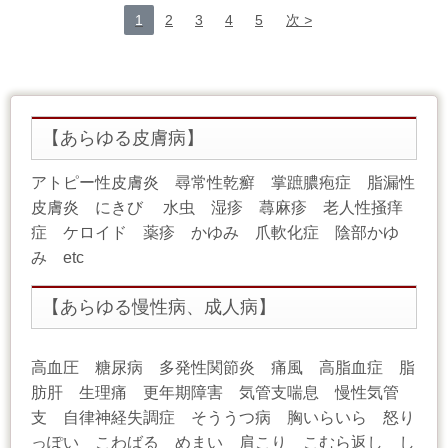
1
2
3
4
5
次
【あらゆる皮膚病】
アトピー性皮膚炎 尋常性乾癬 掌蹠膿疱症 脂漏性
皮膚炎 にきび 水虫 湿疹 蕁麻疹 老人性掻痒
症 ケロイド 薬疹 かゆみ 爪軟化症 陰部かゆ
み etc
【あらゆる慢性病、成人病】
高血圧 糖尿病 多発性関節炎 痛風 高脂血症 脂
肪肝 生理痛 更年期障害 気管支喘息 慢性気管
支 自律神経失調症 そううつ病 胸いらいら 怒り
っぽい こわばる めまい 肩こり こむら返し し