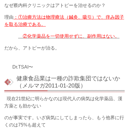
なぜ蔡内科クリニックはアトピーを治せるのか？
理由
：①治療方法は物理療法（鍼灸、吸引）で、痒み因子
を取る治療である。
②化学薬品を一切使用せずに、副作用はない。
だから、アトピーが治る。
Dr.TSAI〜
健康食品業は一種の詐欺集団ではないか
（メルマガ2011-01-20版）
現在21世紀に明らかなのは現代人の病気は化学薬品、漢
方薬とも効かない
のが事実です。いざ病気にしてしまったら、もう他界に行
くのは75%も超えて