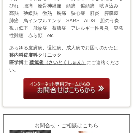
びれ
腰痛
座骨神経痛 頭痛 偏頭痛 咳き込み
高熱 弛緩熱 微熱 胸痛 狭心症 肝炎 膵臓癌
肺癌 鳥インフルエンザ SARS AIDS 胆のう炎
視力低下 飛蚊症 蓄膿症 アレルギー性鼻炎 突発
性難聴 赤ら顔 etc
あらゆる皮膚病、慢性病、成人病でお困りのかたは
蔡内科皮膚科クリニック
医学博士
蔡篤俊（さいとくしゅん）
にご連絡くださ
い。
お問合せ・ご相談はこちら