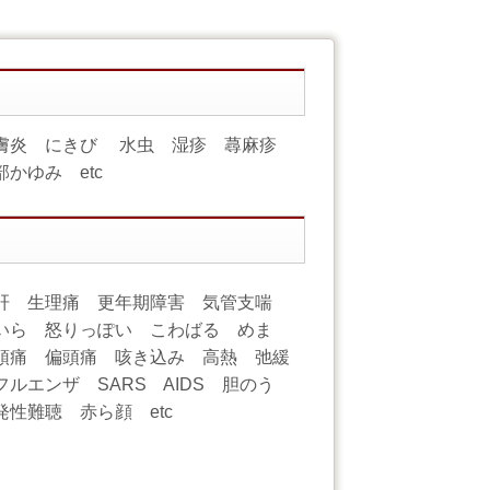
皮膚炎 にきび 水虫 湿疹 蕁麻疹
部かゆみ etc
肝 生理痛 更年期障害 気管支喘
いら 怒りっぽい こわばる めま
痛 偏頭痛 咳き込み 高熱 弛緩
エンザ SARS AIDS 胆のう
性難聴 赤ら顔 etc