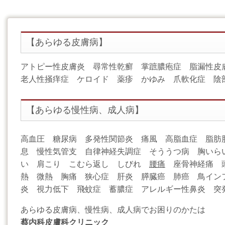
【あらゆる皮膚病】
アトピー性皮膚炎 尋常性乾癬 掌蹠膿疱症 脂漏性
老人性掻痒症 ケロイド 薬疹 かゆみ 爪軟化症 陰
【あらゆる慢性病、成人病】
高血圧 糖尿病 多発性関節炎 痛風 高脂血症 脂肪
息 慢性気管支 自律神経失調症 そううつ病 胸いら
い 肩こり こむら返し しびれ
腰痛
座骨神経痛 頭
熱 微熱 胸痛 狭心症 肝炎 膵臓癌 肺癌 鳥インフル
炎 視力低下 飛蚊症 蓄膿症 アレルギー性鼻炎 突発
あらゆる皮膚病、慢性病、成人病でお困りのかたは
蔡内科皮膚科クリニック