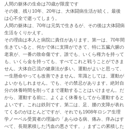
人間の躯体の生命は70歳が限度です
その後、残り10年、20年は、大体闘病生活が続く。最後
は心不全で逝ってしまう。
人間の躯体は、70年は元気で生きるが、その後は大体闘病
生活をくりかえす。
その理由は本人と病院に責任があります。第一は、70年間
生きていると、何かで体に支障ができて、特に五臓六腑の
老衰が、一番の致命傷です。誰でも、いくら権力を持って
も、いくら金を持っても、すべてこれと戦うことができま
せん。大体自己流の健康法が多い。運動がよいと思って、
一生懸命やっても改善できません。常識としては、運動が
よいかもしれません。でも、その禁忌があります。絶対自
分の休養時間を削ってまで運動することはいけません。だ
から、運動する前に、よくよく休養をしてから運動すると
よいです。これは鉄則です。第二は、足、腰の支障が表れ
てくるのがほとんどですが、それでも1908年ロシア生理
学ノーベル受賞者の理論の「あらゆる病、痛み、痒みはす
べて、長期累積した汚血の悪さです。」まずこの累積した