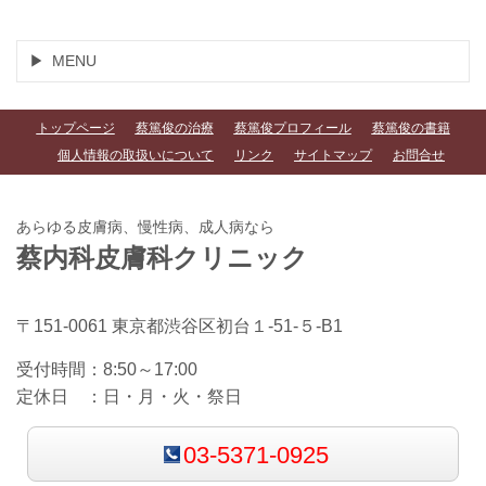
MENU
トップページ
蔡篤俊の治療
蔡篤俊プロフィール
蔡篤俊の書籍
個人情報の取扱いについて
リンク
サイトマップ
お問合せ
あらゆる皮膚病、慢性病、成人病なら
蔡内科皮膚科クリニック
〒151-0061 東京都渋谷区初台１-51-５-B1
受付時間：8
:50～17:00
定休日 ：日・
月・火・祭日
03-5371-0925