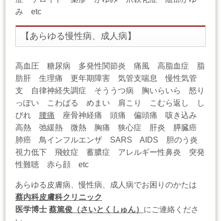
み etc
【あらゆる慢性病、成人病】
高血圧 糖尿病 多発性関節炎 痛風 高脂血症 脂
肪肝 生理痛 更年期障害 気管支喘息 慢性気管
支 自律神経失調症 そううつ病 胸いらいら 怒り
っぽい こわばる めまい 肩こり こむら返し し
びれ
腰痛
座骨神経痛 頭痛 偏頭痛 咳き込み
高熱 弛緩熱 微熱 胸痛 狭心症 肝炎 膵臓癌
肺癌 鳥インフルエンザ SARS AIDS 胆のう炎
視力低下 飛蚊症 蓄膿症 アレルギー性鼻炎 突発
性難聴 赤ら顔 etc
あらゆる皮膚病、慢性病、成人病でお困りのかたは
蔡内科皮膚科クリニック
医学博士
蔡篤俊（さいとくしゅん）
にご連絡くださ