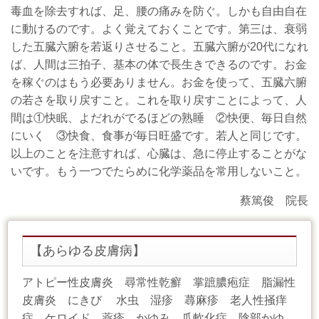
毒血を除去すれば、足、腰の痛みを防ぐ。しかも自由自在
に動けるのです。よく覚えておくことです。第三は、衰弱
した五臓六腑を若返りさせること。五臓六腑が20代になれ
ば、人間は三拍子、基本の体で長生きできるのです。お金
を稼ぐのはもう必要ありません。お金を使って、五臓六腑
の若さを取り戻すこと。これを取り戻すことによって、人
間は①快眠、よだれがでるほどの熟睡 ②快便、毎日自然
にいく ③快食、食事が毎日旺盛です。若人と同じです。
以上のことを注意すれば、心臓は、急に停止することがな
いです。もう一つでたらめに化学薬品を常用しないこと。
蔡篤俊 院長
【あらゆる皮膚病】
アトピー性皮膚炎 尋常性乾癬 掌蹠膿疱症 脂漏性
皮膚炎 にきび 水虫 湿疹 蕁麻疹 老人性掻痒
症 ケロイド 薬疹 かゆみ 爪軟化症 陰部かゆ