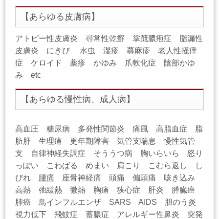
【あらゆる皮膚病】
アトピー性皮膚炎 尋常性乾癬 掌蹠膿疱症 脂漏性
皮膚炎 にきび 水虫 湿疹 蕁麻疹 老人性掻痒
症 ケロイド 薬疹 かゆみ 爪軟化症 陰部かゆ
み etc
【あらゆる慢性病、成人病】
高血圧 糖尿病 多発性関節炎 痛風 高脂血症 脂
肪肝 生理痛 更年期障害 気管支喘息 慢性気管
支 自律神経失調症 そううつ病 胸いらいら 怒り
っぽい こわばる めまい 肩こり こむら返し し
びれ
腰痛
座骨神経痛 頭痛 偏頭痛 咳き込み
高熱 弛緩熱 微熱 胸痛 狭心症 肝炎 膵臓癌
肺癌 鳥インフルエンザ SARS AIDS 胆のう炎
視力低下 飛蚊症 蓄膿症 アレルギー性鼻炎 突発