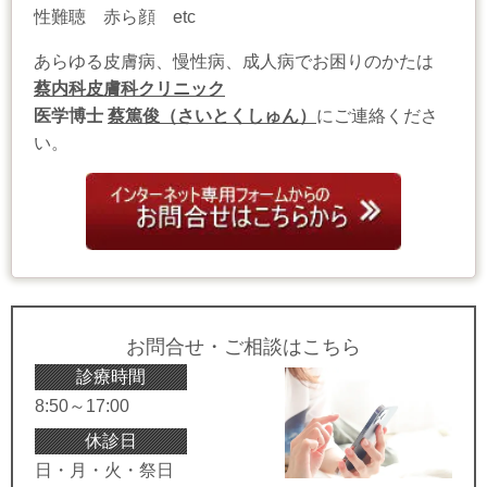
性難聴 赤ら顔 etc
あらゆる皮膚病、慢性病、成人病でお困りのかたは
蔡内科皮膚科クリニック
医学博士
蔡篤俊（さいとくしゅん）
にご連絡くださ
い。
お問合せ・ご相談はこちら
診療時間
8:50～17:00
休診日
日・月・火・祭日